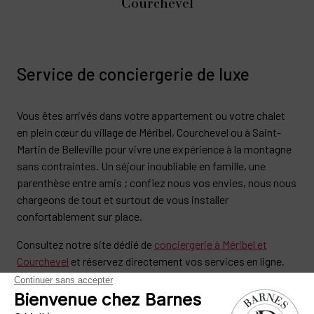
Courchevel
Service de conciergerie de luxe
Vous êtes arrivés dans votre appartement ou votre chalet
en plein cœur du village de Méribel, Courchevel ou à Saint-
Martin de Belleville pour vivre une expérience à la montagne
sans contraintes. Un séjour inoubliable en famille, une
parenthèse entre amis ; confiez nous vos envies, nous nous
chargeons de tout et surtout de vous installer
confortablement sur place.
Consultez notre site dédié de
conciergerie à Méribel et
Courchevel
et réservez directement vos services en ligne.
Demandez nous conseil ou d’être inspirant, de réserver pour
vous les meilleures adresses sur les 3 Vallées, de confirmer