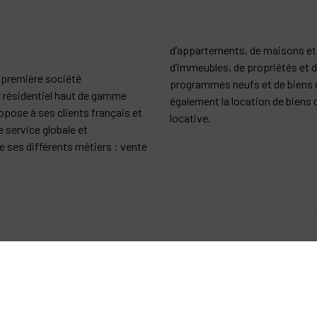
d’appartements, de maisons et d
d’immeubles, de propriétés et 
 première société
programmes neufs et de biens 
r résidentiel haut de gamme
également la location de biens d
opose à ses clients français et
locative.
e service globale et
e ses différents métiers : vente
se
ou secondaire, son conseil en ar
mais aussi son expertise dans 
de vivre à la française, BARNES
de chasses, de haras, ou encore