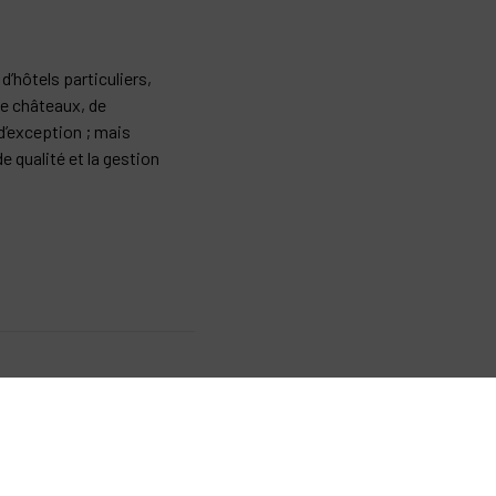
’hôtels particuliers,
de châteaux, de
d’exception ; mais
e qualité et la gestion
t, en propriétés viticoles,
l’acquisition de domaines
 dans la location