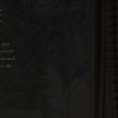
E
é par
acteur
tional,
eux de