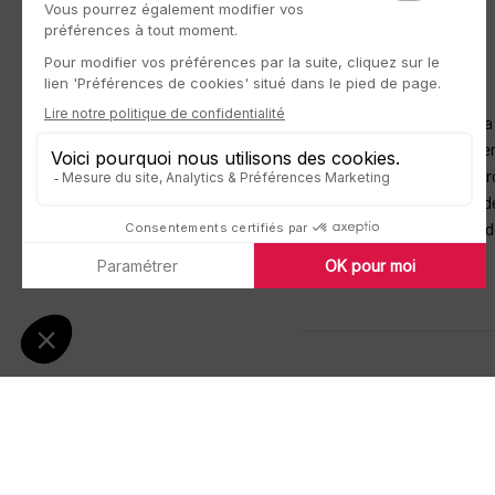
Depuis plus de 20 ans
BARNES est aujourd’hui la
internationale d’immobilie
totalement intégrée qui pr
internationaux une offre d
personnalisée au travers d
Art de vivre à la françai
Ardent défenseur de l’art 