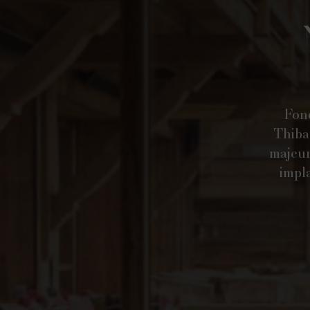
Fond
Thiba
majeur
impla