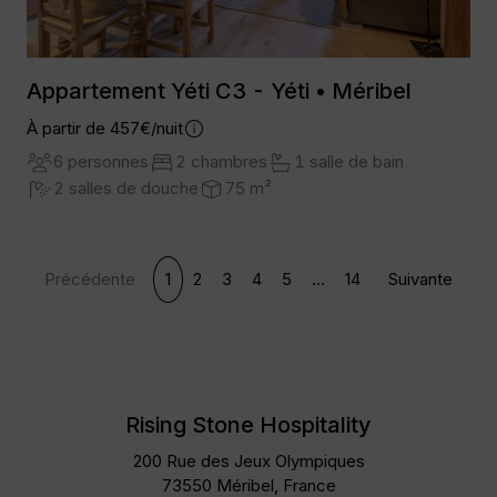
Appartement Yéti C3 - Yéti • Méribel
À partir de 457€/nuit
6 personnes
2 chambres
1 salle de bain
2 salles de douche
75 m²
Précédente
1
2
3
4
5
...
14
Suivante
Rising Stone Hospitality
200 Rue des Jeux Olympiques
73550 Méribel, France