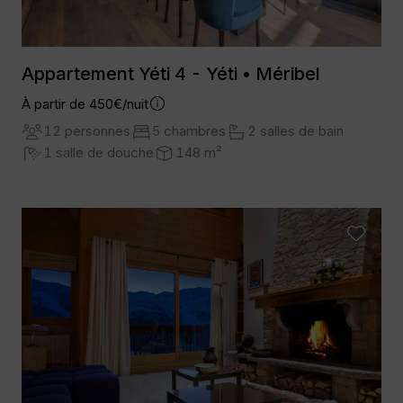
Appartement Yéti 4 - Yéti • Méribel
À partir de 450€/nuit
12 personnes
5 chambres
2 salles de bain
1 salle de douche
148 m²