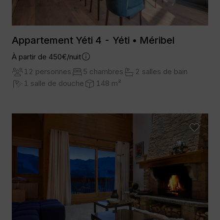
Appartement Yéti 4 - Yéti • Méribel
À partir de 450€/nuit
12 personnes
5 chambres
2 salles de bain
1 salle de douche
148 m²