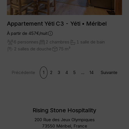
Appartement Yéti C3 - Yéti • Méribel
À partir de 457€/nuit
6 personnes
2 chambres
1 salle de bain
2 salles de douche
75 m²
Précédente
1
2
3
4
5
...
14
Suivante
Rising Stone Hospitality
200 Rue des Jeux Olympiques
73550 Méribel, France