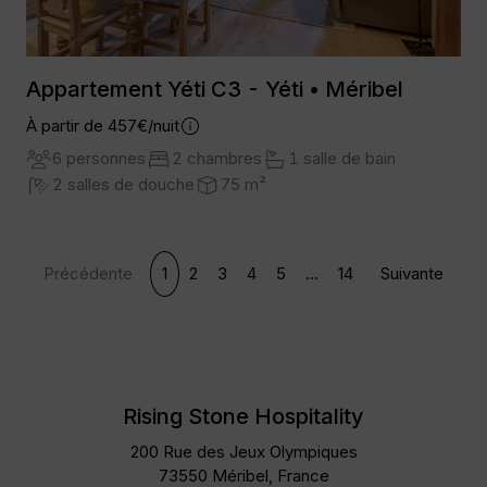
Appartement Yéti C3 - Yéti • Méribel
À partir de 457€/nuit
6 personnes
2 chambres
1 salle de bain
2 salles de douche
75 m²
Précédente
1
2
3
4
5
...
14
Suivante
Rising Stone Hospitality
200 Rue des Jeux Olympiques
73550 Méribel, France