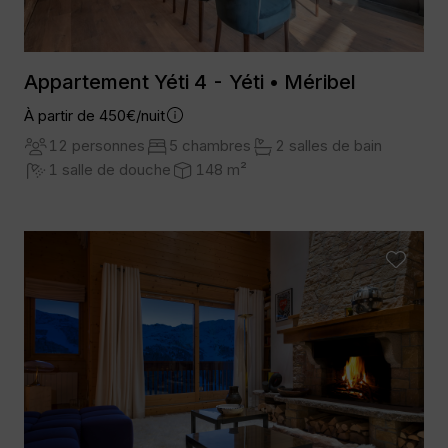
Appartement Yéti 4 - Yéti • Méribel
À partir de 450€/nuit
12 personnes
5 chambres
2 salles de bain
1 salle de douche
148 m²