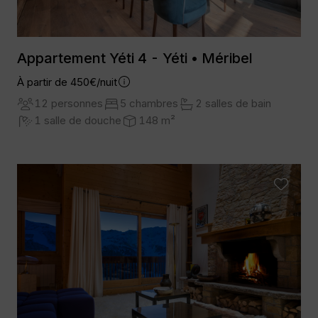
Appartement Yéti 4 - Yéti • Méribel
À partir de 450€/nuit
12 personnes
5 chambres
2 salles de bain
1 salle de douche
148 m²