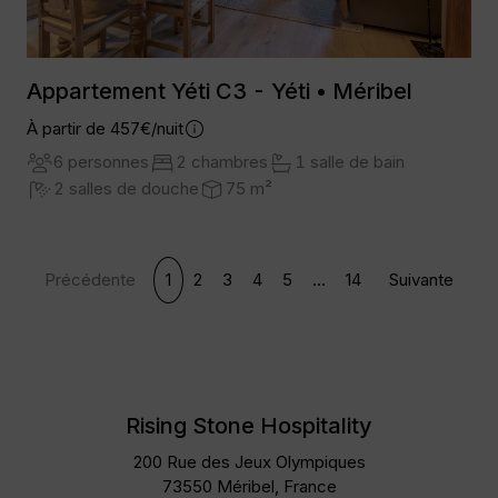
Appartement Yéti C3 - Yéti • Méribel
À partir de 457€/nuit
6 personnes
2 chambres
1 salle de bain
2 salles de douche
75 m²
Précédente
1
2
3
4
5
...
14
Suivante
Rising Stone Hospitality
200 Rue des Jeux Olympiques
73550 Méribel, France