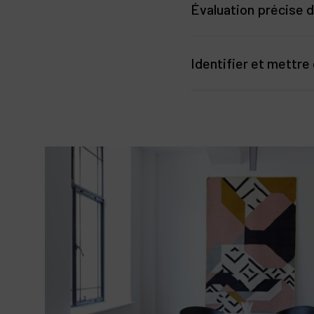
Évaluation précise d
La première étape cruciale 
vous permet de fixer un pri
Identifier et mettre
La connaissance du marché 
Les chalets des 3 Vallées
d’acquéreurs est essentiell
et des équipements luxueu
Estimer votre bien immob
Pour permettre à votre dem
l’annonce immobilière ou 
Emplacement du chalet 
petite copropriété, qu
influence particulièrem
informations apportées
les lieux de vie de la st
Charme et Authenticité
sur l’ambiance du lieu,
lieu fonctionnel…