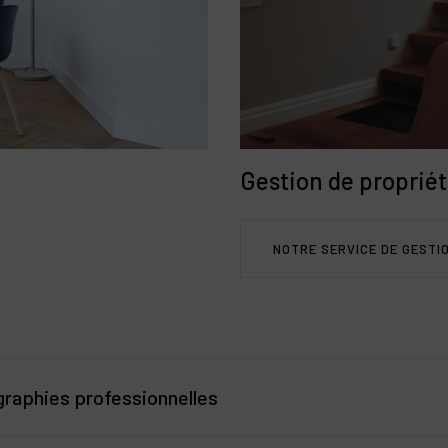
ine intérieure, salle de sport, etc. Chaque chalet est agencé de man
ombreux acquéreurs souhaitent à la fois jouir du lieu pour leur plaisir 
ent par la mise en location saisonnière. Des termes comme « placem
nt locatif », « fiscalité avantageuse grâce au remboursement de TVA
ervices para hôteliers » sont incontournables pour souligner le pote
Gestion de proprié
NOTRE SERVICE DE GESTI
graphies professionnelles
é sont indispensables pour capter l’attention des acheteurs. Faire