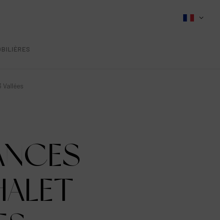
BILIÈRES
 Vallées
ANCES
HALET