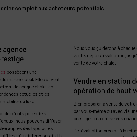
blimer chaque détail de votre chalet et de le présenter sous son meil
ossier complet aux acheteurs potentiels
 vendre publiée par Barnes les 3 Vallées fait l’objet de photographie
préparé inspire confiance aux acheteurs. À minima, il doit inclure :
e. Les volumes, les matériaux et l’ambiance qui règne en maître dan
s futurs acquéreurs.
niques.
st indiscutable. Avant même la première visite, les photographies ont
e agence
lé des équipements et des rénovations éventuelles.
Nous vous guiderons à chaque 
 de votre chalet.
vente, depuis l’évaluation jusqu’
prestige
née et un index facile à consulter, l’expérience d’achat des acquéreu
vente de votre chalet.
 sera à sa place, afin de faciliter la lecture des acheteurs, de leur a
ées
possèdent une
ne.
du marché local. Elles savent
Vendre en station d
ptimal
de chaque chalet en
opération de haut v
endances actuelles et les
mmobilier de luxe.
Bien préparer la vente de votre 
par vous-même ou avec via une
u de clients potentiels
prestige – maximise vos chanc
tionaux, nous pouvons diffuser
blée auprès des typologies
De l’évaluation précise à la mis
ptibles d’être intéressés. Cette