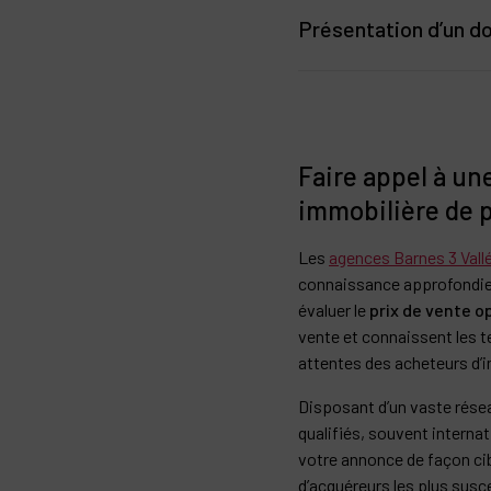
professionnel permet de su
Présentation d’un d
Chaque annonce de chalet à
Un dossier complet et bien 
photographe professionnell
mis en lumière aux yeux de
Les diagnostics tech
Les plans du chalet.
Parfois, le coup de cœur e
Faire appel à un
Un descriptif détail
les prochains propriétaires
immobilière de 
Avec une mise en page soig
agréable. Chaque information
Les
agences Barnes 3 Vall
leur conseiller en patrimoi
connaissance approfondie 
évaluer le
prix de vente o
vente et connaissent les t
attentes des acheteurs d’i
Disposant d’un vaste résea
qualifiés, souvent interna
votre annonce de façon ci
d’acquéreurs les plus susce