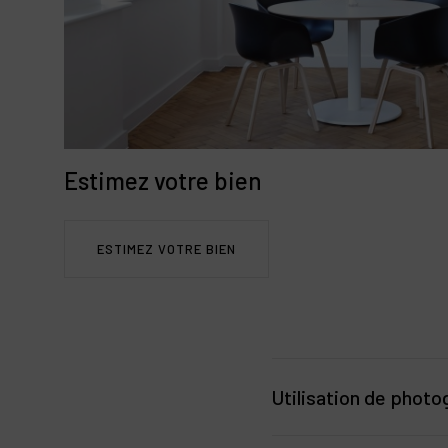
Équipements : Spa, pisc
un certain art de vivre.
Potentiel locatif : De n
dans la pierre, notamm
terre » « investisseme
mise en location avec s
chalet à vendre.
Estimez votre bien
ESTIMEZ VOTRE BIEN
Utilisation de photo
Des photos de haute qualit