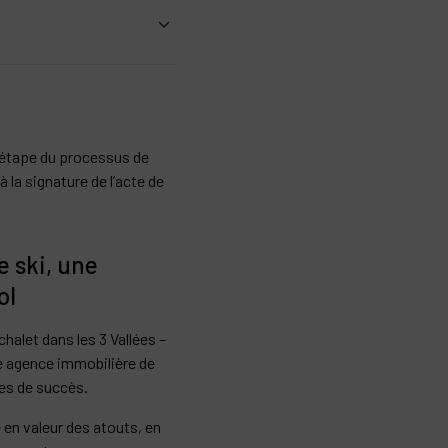
leur jour.
s exclusives par notre
s votre chalet sont ainsi
 su séduire leur public :
étape du processus de
à la signature de l’acte de
rs sera sereine et
rchitecte d’intérieur et de
e ski, une
ol
chalet dans les 3 Vallées –
 agence immobilière de
es de succès.
e en valeur des atouts, en