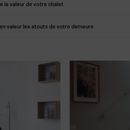
e la valeur de votre chalet
est de réaliser une évaluation précise de la valeur de votre chalet. 
x attractif et réaliste, attirant ainsi les acheteurs potentiels sans 
 en valeur les atouts de votre demeure
immobilier local et des critères qui valorisent un chalet aux yeux d
 bénéficient souvent d’emplacements exceptionnels avec des vues 
e pour affiner cette évaluation.
x.
ilier avec BARNES
eure de se distinguer, il est essentiel de mettre en avant ses carac
la communication d’une
vente confidentielle hors marché
:
: Proximité des pistes, chambres avec vue sur les montagnes, chale
artier Méribel-Mottaret, Courchevel 1850… Le cadre dans lequel a ét
ent son attractivité. Votre publication de chalet à vendre sera valo
 sur son emplacement, comme le nom du quartier, le type de voisin
ation.
 : Architecture alpine, matériaux nobles. Votre annonce de chalet à 
 son caractère : studio cosy, duplex à l’architecture moderne, chalet 