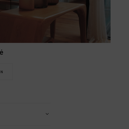
ière à créer un cadre pour
et rentabiliser leur achat
ent idéal pour un pied-à-
 à 20% dans le cadre d’une
ntiel locatif de votre
té
ON
 appel à un photographe