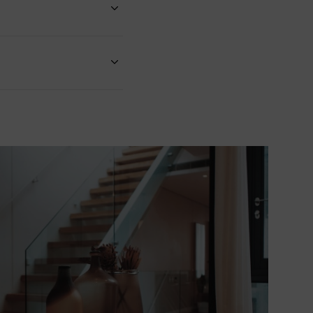
Une évaluation correcte
sous-évaluer votre bien.
es différentes typologies
panoramiques imprenables
téristiques uniques dans
t en cœur de village,
é bâtie votre demeure
risée par les nombreuses
age ou la proximité avec
vendre doit mettre l’accent
familial, volumes spacieux,