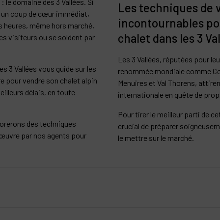
 le domaine des 3 Vallées. Si
Les techniques de 
 un coup de cœur immédiat,
incontournables po
es heures, même hors marché,
chalet dans les 3 Va
des visiteurs ou se soldent par
Les 3 Vallées, réputées pour leu
s 3 Vallées vous guide sur les
renommée mondiale comme Cour
re pour vendre son chalet alpin
Menuires et Val Thorens, attiren
eilleurs délais, en toute
internationale en quête de prop
Pour tirer le meilleur parti de ce
lorerons des techniques
crucial de préparer soigneusem
œuvre par nos agents pour
le mettre sur le marché.