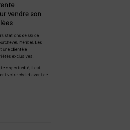
vente
ur vendre son
llées
rs stations de ski de
chevel, Méribel, Les
t une clientèle
riétés exclusives.
tte opportunité, il est
ent votre chalet avant de