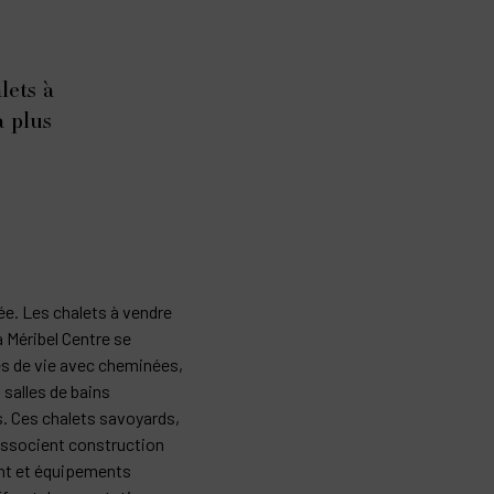
lets à
a plus
lée. Les chalets à vendre
 Méribel Centre se
es de vie avec cheminées,
salles de bains
. Ces chalets savoyards,
 associent construction
nt et équipements