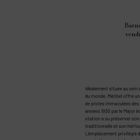
Barne
vendr
Idéalement située au sein 
du monde, Méribel offre un
de pistes immaculées des T
années 1930 par le Major é
station a su préserver son
traditionnelle et son héri
L’emplacement privilégié d