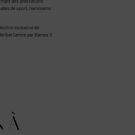
frant des prestations
: salles de sport, hammams
lection exclusive de
Méribel Centre par Barnes 3
 À