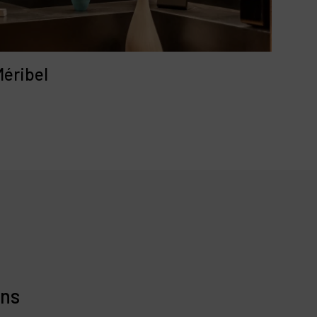
Méribel
ons