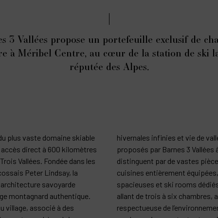
s 3 Vallées propose un portefeuille exclusif de cha
e à Méribel Centre, au cœur de la station de ski l
réputée des Alpes.
du plus vaste domaine skiable
hivernales infinies et vie de val
 accès direct à 600 kilomètres
proposés par Barnes 3 Vallées à
rois Vallées. Fondée dans les
distinguent par de vastes pièc
cossais Peter Lindsay, la
cuisines entièrement équipées, 
 architecture savoyarde
spacieuses et ski rooms dédiés
tage montagnard authentique.
allant de trois à six chambres,
u village, associé à des
respectueuse de l’environneme