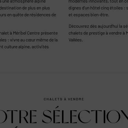
 à une atmosphère alpine
modernes innovants, tout en of
 destination de plus en plus
dignes d’un hôtel cinq étoiles 
urs en quête de résidences de
et espaces bien-être.
Découvrez dès aujourd’hui la sé
halet à Méribel Centre présente
chalets de prestige à vendre à 
es : vivre au cœur même de la
Vallées.
nt culture alpine, activités
CHALETS À VENDRE
OTRE SÉLECTION