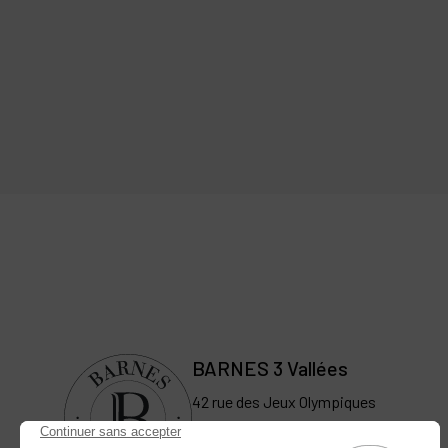
BARNES 3 Vallées
42 rue des Jeux Olympiques
73550 Méribel, France