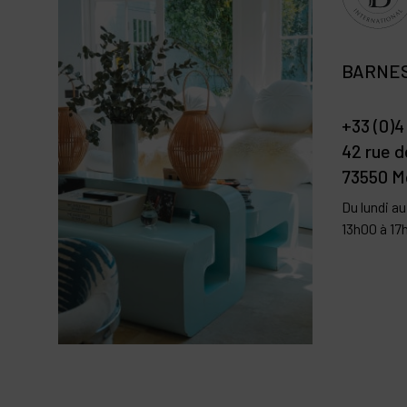
BARNES
+33 (0)4
42 rue 
73550 Mé
Du lundi a
13h00 à 17