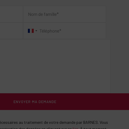
ENVOYER MA DEMANDE
 nécessaires au traitement de votre demande par BARNES. Vous
protection des données en cliquant sur ce
lien
. À tout moment,